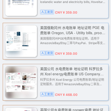
Icelandic water and electricity bills, Hsveitur
electricity bill, proof of address
人工发货
CNY ¥ 359.00
美国俄勒冈州 水电账单 地址证明 PGE 电
费账单 Oregon, USA - Utility bills, proof
of address, PGE electricity bill
美国俄勒冈州PGE电费账单地址证明，适用于
Amazon/eBay/Etsy二审与PayPal、Stripe等支付
平台地址核验；按需定制姓名地址，高清PDF邮件
交付，人工处理更贴合验证场景。
人工发货
CNY ¥ 359.00
美国公司 水电费账单 地址证明 科罗拉多
州 Xcel energy电费账单 US Company
Utility Bill / Proof of Address – Colorado
科罗拉多州 Xcel Energy 公司电费账单/地址证明
Xcel Energy Bill
定制服务，适用于Amazon/eBay/Etsy二审及
PayPal、Stripe等地址核验。人工制作，按要求填
写公司名与地址，完成后邮件交付高清PDF。
人工发货
CNY ¥ 468.00
英国公司水电费账单 npower电费 地址证