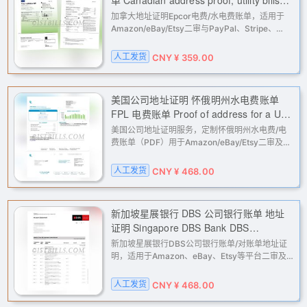
(Epcor), electricity bill
加拿大地址证明Epcor电费/水电费账单，适用于
Amazon/eBay/Etsy二审与PayPal、Stripe、
Wise等地址核验。人工定制填写姓名地址，高清
原版PDF邮件交付，支持KYC与账户解限申诉场
人工发货
CNY ¥ 359.00
景。
美国公司地址证明 怀俄明州水电费账单
FPL 电费账单 Proof of address for a US
company; Wyoming utility bills (FPL);
美国公司地址证明服务，定制怀俄明州水电费/电
electricity bills
费账单（PDF）用于Amazon/eBay/Etsy二审及
PayPal、Stripe等收款平台地址核验。人工处理，
按填写公司名与地址制作，邮件交付。
人工发货
CNY ¥ 468.00
新加坡星展银行 DBS 公司银行账单 地址
证明 Singapore DBS Bank DBS
Corporate Bank Statement Proof of
新加坡星展银行DBS公司银行账单/对账单地址证
Address
明，适用于Amazon、eBay、Etsy等平台二审及
PayPal/Stripe/Wise等支付工具KYC核验。人工定
制填写公司名与地址，高清原版PDF邮件交付。
人工发货
CNY ¥ 468.00