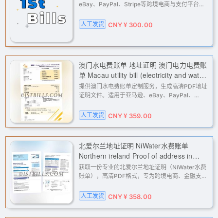
eBay、PayPal、Stripe等跨境电商与支付平台二
审及KYC验证。专业解决因地址问题导致的账户受
限、申诉解封、实名认证等需求，高清PDF格式，
人工发货
CNY ¥ 300.00
人工处理，快速交付。
澳门水电费账单 地址证明 澳门电力电费账
单 Macau utility bill (electricity and water)
- Proof of address - Macau electricity bill
提供澳门水电费账单定制服务，生成高清PDF地址
证明文件。适用于亚马逊、eBay、PayPal、
Stripe等平台的二审验证、KYC认证及地址核验，
解决因地址问题导致的账户受限、申诉解封等需
人工发货
CNY ¥ 359.00
求。人工处理，保障资料的准确性与时
北爱尔兰地址证明 NiWater水费账单
Northern ireland Proof of address in
Northern Ireland NiWater bill
获取一份专业的北爱尔兰地址证明（NiWater水费
账单），高清PDF格式，专为跨境电商、金融支付
及社交媒体账户的地址验证与解封设计。适用于
Amazon、eBay、PayPal、Stripe、Facebook等
人工发货
CNY ¥ 358.00
平台的KYC与二审，解决您的地址证