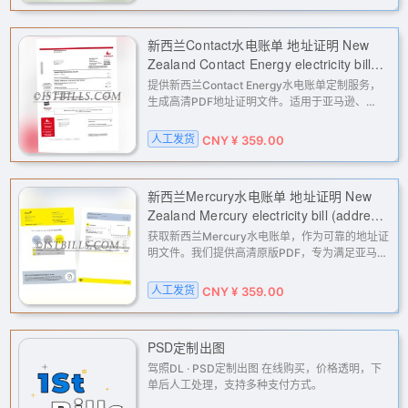
新西兰Contact水电账单 地址证明 New
Zealand Contact Energy electricity bill
(address proof)
提供新西兰Contact Energy水电账单定制服务，
生成高清PDF地址证明文件。适用于亚马逊、
eBay、PayPal、Stripe等平台的二审验证、KYC
认证及账户解封申诉，解决各类海外服务地址核验
人工发货
CNY ¥ 359.00
问题。下单后人工处理，通过邮件交付
新西兰Mercury水电账单 地址证明 New
Zealand Mercury electricity bill (address
proof)
获取新西兰Mercury水电账单，作为可靠的地址证
明文件。我们提供高清原版PDF，专为满足亚马
逊、eBay、PayPal、Stripe等平台的二审或KYC
地址验证需求而定制。适用于账户解封、金融服务
人工发货
CNY ¥ 359.00
验证、海外业务开通等多种场景，
PSD定制出图
驾照DL · PSD定制出图 在线购买，价格透明，下
单后人工处理，支持多种支付方式。