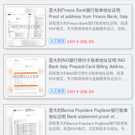
意大利Fineco Bank银行账单地址证明
Proof of address from Fineco Bank, Italy
获取意大利Fineco Bank银行账单地址证明，高清
PDF格式，专为跨境电商与金融服务设计。适用于
亚马逊、eBay、PayPal、Stripe等平台的二审验
证、KYC认证与地址核验，是您账户解封、申诉与
人工发货
CNY ¥ 358.00
海外业务拓展的可靠辅助材料。
意大利ING银行预付卡账单地址证明 ING
Bank Italy Prepaid Card Billing Address
Proof
获取意大利ING银行预付卡账单地址证明，高清
PDF格式，专为跨境电商与金融服务验证设计。适
用于亚马逊、PayPal、Stripe等平台二审、KYC及
地址认证，解决账户解封、申诉难题。下单时提供
人工发货
CNY ¥ 358.00
姓名与地址，我们将为您定制并
意大利Banca Popolare Pugliese银行账单
地址证明 Bank statement proof of
address from Banca Popolare Pugliese
获取意大利Banca Popolare Pugliese银行账单地
(Italy)
址证明，高清PDF格式，可定制姓名与地址。专为
跨境电商平台（如亚马逊、eBay）二审、支付网