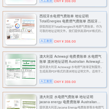
人工发货
CNY ¥ 359.00
致的限制，是跨境电商和海外业
西班牙水电燃气费账单 地址证明
TotalEnergies 电费燃气费账单 西班牙语
Spanish electricity, water, and gas bill
获取西班牙TotalEnergies水电燃气费账单，作为
(address proof) TotalEnergies electricity
可靠的地址证明文件。我们提供高清PDF格式的定
制账单，专为满足亚马逊、eBay、PayPal、
and gas bill (in Spanish)
Stripe等平台的二审或KYC地址验证需求而设计，
人工发货
CNY ¥ 358.00
助您轻松完成账户验证与申诉。
澳大利亚 Actewagl 电费费账单 水电燃气
账单 澳洲地址证明 Australian Actewagl
electricity bill, water and gas bill,
提供澳大利亚 Actewagl 水电燃气账单定制服务，
Australian address proof.
生成高清PDF格式的澳洲地址证明文件。适用于亚
马逊、eBay、PayPal、Stripe等平台的二审验
证、KYC认证及地址核验，解决各类账户因地址问
人工发货
CNY ¥ 359.00
题导致的限制，是跨境电商与海外
澳大利亚 水电燃气费账单 地址证明
jacana energy 电费费账单 Australian
utility bills (water, electricity, gas),
提供澳大利亚Jacana Energy电费账单等水电燃气