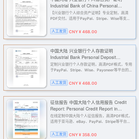
Industrial Bank of China Personal
Comprehensive Asset Certificate
【兴业银行个人综合资产证明】专业定制，高清
PDF交付。适用于PayPal、Stripe、Wise等支付
平台与多场景KYC、地址及收入证明验证，协助账
户解限申诉。请勿用于非法用途。
人工发货
CNY ¥ 468.00
中国大陆 兴业银行个人存款证明
Industrial Bank Personal Deposit
Certificate (Mainland China)
定制兴业银行个人存款证明，高清PDF格式，专用
于PayPal、Stripe、Wise、Payoneer等平台的地
址与流水验证。我们提供专业的银行流水与收入证
明定制服务，协助您处理账户KYC认证、解限申诉
人工发货
CNY ¥ 468.00
等问题，确保资料准确，交付迅
征信报告 中国大陆个人信用报告 Credit
Report: Personal Credit Report in
Mainland China
在线定制中国大陆个人征信报告，高清PDF格式，
适用于亚马逊、eBay、PayPal、Stripe等平台的
二审验证、KYC与地址证明。专业处理，快速交
付，解决跨境电商、支付网关、广告账户等多种验
人工发货
CNY ¥ 358.00
证难题。