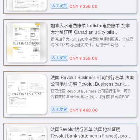
验证、KYC认证及账户解封。专业、快速，解决您
人工发货
CNY ¥ 359.00
的跨境业务地址证明难题。
加拿大水电费账单 fortisbc电费账单 加拿
大地址证明 Canadian utility bills
(FortisBC electricity bill), Canadian
提供加拿大FortisBC水电费账单定制服务，生成高
address proof
清PDF格式地址证明文件。适用于亚马逊、
eBay、PayPal、Stripe等平台的二审验证、KYC
认证及地址核验，解决各类账户因地址问题导致的
人工发货
CNY ¥ 359.00
限制。下单后人工处理，通过电子邮件
法国 Revolut Business 公司银行账单 法国
公司地址证明 Revolut Business bank
statement (France), French company
获取法国 Revolut Business 公司银行账单，可作
address proof
为有效的法国公司地址证明。我们提供高清PDF格
式的定制对账单，专为满足亚马逊、eBay、
Stripe、PayPal等平台的二审、KYC及地址验证需
人工发货
CNY ¥ 468.00
求，助您轻松应对账户审核与申诉。
法国Revolut银行账单 法国地址证明
Revolut bank statement (France), proof