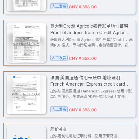
关（PayPal、Stripe）及广告账户（Facebook、
人工发货
CNY ¥ 358.00
Google）的地址验证与KYC认证提
意大利Credit Agricole银行账单地址证明
Proof of address from a Credit Agricole
bank statement in Italy
获取意大利Credit Agricole银行账单地址证明，高
清PDF格式，专为跨境电商与金融验证设计。适用
于亚马逊、eBay、PayPal、Stripe等平台的二审
与KYC地址认证，以及Facebook、Google广告账
人工发货
CNY ¥ 358.00
户解封。我们提供专业、快速的
法国 美国运通 信用卡账单 地址证明
French American Express credit card
statement Proof of address
提供法国美国运通 (American Express) 信用卡账
单定制服务，生成高清PDF格式地址证明文件。适
用于亚马逊、eBay、PayPal、Stripe等平台的二
审验证、KYC认证及地址核验，解决各类账户因地
人工发货
CNY ¥ 358.00
址证明材料问题导致的限制。人
差价补拍
提供定制化地址证明材料，适用于亚马逊、