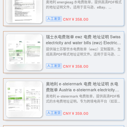
(energieag) Electricity bill Proof of
奥地利 energieag 水电费账单，提供高清PDF格式
address
的地址证明文件。适用于亚马逊、eBay、
PayPal、Stripe等平台的二审验证、KYC认证及地
址核验，是您处理跨境电商、支付网关和金融服务
人工发货
CNY ¥ 358.00
账户问题的可靠解决方案。
瑞士水电费账单 ewz 电费 地址证明 Swiss
electricity and water bills (ewz) Electricity
bill Proof of address
提供瑞士苏黎世水电费账单（ewz）定制服务，生
成高清PDF格式地址证明文件。适用于亚马逊、
eBay、PayPal、Stripe、Facebook等平台的二
审、KYC及地址验证，解决各类账户因地址问题导
人工发货
CNY ¥ 358.00
致的限制，专业高效。
奥地利 e-steiermark 电费 地址证明 水电
费账单 Austria e-steiermark electricity
bill, proof of address, utility bills
奥地利 e-steiermark 电费账单，提供高清PDF格
式的水电费地址证明。专为跨境电商平台（如亚马
逊、eBay）二审、支付网关（PayPal、Stripe）
及各类金融服务KYC地址验证设计，解决账户申
人工发货
CNY ¥ 359.00
诉、解封等地址证明难题。人工处理