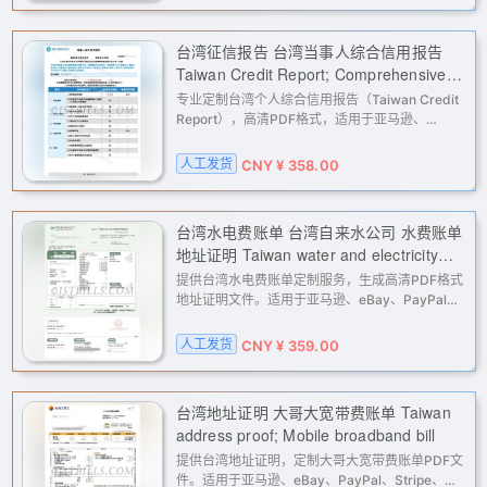
台湾征信报告 台湾当事人综合信用报告
Taiwan Credit Report; Comprehensive
Credit Report of the Parties Involved in
专业定制台湾个人综合信用报告（Taiwan Credit
Taiwan
Report），高清PDF格式，适用于亚马逊、
PayPal、Stripe等平台的二审验证、KYC认证及地
址证明。快速解决跨境电商、支付网关、广告账户
人工发货
CNY ¥ 358.00
的验证难题。
台湾水电费账单 台湾自来水公司 水费账单
地址证明 Taiwan water and electricity
bills; Taiwan Water Corporation; water
提供台湾水电费账单定制服务，生成高清PDF格式
bill address proof
地址证明文件。适用于亚马逊、eBay、PayPal、
Stripe等平台的二审验证、KYC认证及账户解封申
诉，是跨境电商、金融服务及海外业务的理想地址
人工发货
CNY ¥ 359.00
证明材料。
台湾地址证明 大哥大宽带费账单 Taiwan
address proof; Mobile broadband bill
提供台湾地址证明，定制大哥大宽带费账单PDF文
件。适用于亚马逊、eBay、PayPal、Stripe、