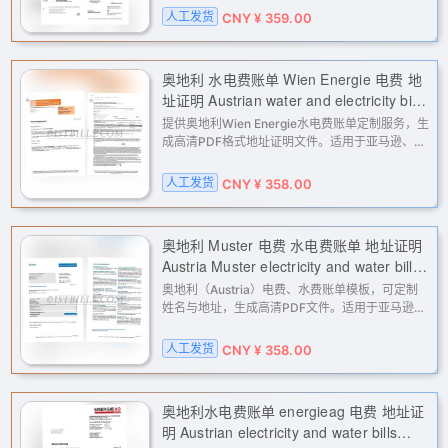
人工发货
CNY ¥ 359.00
奥地利 水电费账单 Wien Energie 电费 地
址证明 Austrian water and electricity bills
(wien energie) electricity bills proof of
提供奥地利Wien Energie水电费账单定制服务，生
address
成高清PDF格式地址证明文件。适用于亚马逊、
eBay、PayPal、Stripe等平台的二审验证、KYC
认证及地址核验，解决各类账户因地址问题导致的
人工发货
CNY ¥ 358.00
限制，专业高效。
奥地利 Muster 电费 水电费账单 地址证明
Austria Muster electricity and water bills,
proof of address
奥地利（Austria）电费、水费账单模板，可定制
姓名与地址，生成高清PDF文件。适用于亚马逊、
eBay、Etsy等跨境电商平台二审，PayPal、
Stripe、Wise等支付网关的地址证明，以及
人工发货
CNY ¥ 358.00
Facebook、Google广告账户的申诉验证，解
奥地利水电费账单 energieag 电费 地址证
明 Austrian electricity and water bills