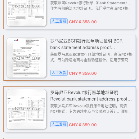
of French address
获取法国Revolut银行账单（Bank Statement），
作为有效的法国地址证明。我们提供高清PDF格式
的定制对账单，适用于亚马逊、eBay、PayPal、
Stripe等平台的KYC与二审验证，以及
人工发货
CNY ¥ 358.00
Facebook、Google广告账户的地址核验。专
罗马尼亚BCR银行账单地址证明 BCR
bank statement address proof
(Romania)
获取罗马尼亚BCR银行账单地址证明，高清PDF格
式，专为跨境电商与金融验证设计。适用于亚马
逊、PayPal、Stripe等平台的二审与KYC，解决地
址证明难题，助力账户解封与业务拓展。下单定
人工发货
CNY ¥ 359.00
制，快速交付。
罗马尼亚Revolut银行账单地址证明
Revolut bank statement address proof
(Romania)
获取罗马尼亚Revolut银行账单地址证明，高清
PDF格式，专为跨境电商与金融验证设计。适用于
Amazon、eBay、PayPal、Stripe等平台的二审
与地址验证，以及Facebook、Google广告账户解
人工发货
CNY ¥ 359.00
封。我们提供专业的定制服务，助您轻