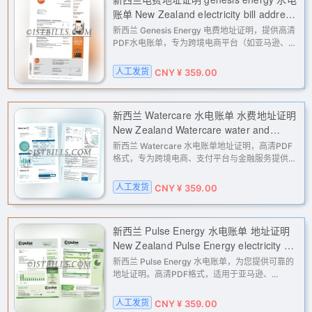
账单 New Zealand electricity bill address
proof: Genesis Energy utility bill
新西兰 Genesis Energy 电费地址证明，提供高清
(electricity and water).
PDF水电账单，专为跨境电商平台（如亚马逊、
eBay）二审、支付网关（PayPal、Stripe）及各
类账户的KYC地址验证而设计。快速定制，解决您
人工发货
CNY ¥ 359.00
的海外账户地址证明难题。
新西兰 Watercare 水电账单 水费地址证明
New Zealand Watercare water and
electricity bill (proof of address for water
新西兰 Watercare 水电账单地址证明，高清PDF
bill)
格式，专为跨境电商、支付平台与金融服务提供地
址验证解决方案。适用于亚马逊、eBay、
PayPal、Stripe等平台的二审、KYC认证及账户解
人工发货
CNY ¥ 359.00
封，助您轻松应对各类地址核验需求。
新西兰 Pulse Energy 水电账单 地址证明
New Zealand Pulse Energy electricity bill
(address proof)
新西兰 Pulse Energy 水电账单，为您提供可靠的
地址证明。高清PDF格式，适用于亚马逊、
eBay、PayPal、Stripe等平台的二审验证、KYC
认证及账户解封。专业定制，快速交付，解决您海
人工发货
CNY ¥ 359.00
外业务中的地址验证难题。