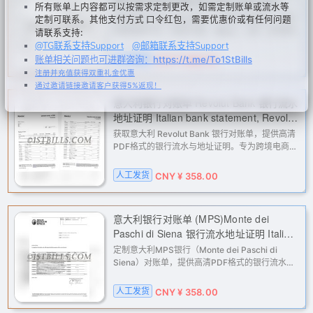
银行流水地址证明 Spanish corporate
所有账单上内容都可以按需求定制更改，如需定制账单或流水等
bank statement (Revolut Bank) - Proof of
获取西班牙 Revolut Bank 公司银行对账单，专为
定制可联系。其他支付方式 口令红包，需要优惠价或有任何问题
address
跨境电商平台（如亚马逊、eBay）二审、支付网
请联系支持:
关（PayPal、Stripe）验证及地址证明设计。我们
@TG联系支持Support
@邮箱联系支持Support
提供高清PDF格式的公司银行流水，助您快速完成
人工发货
账单相关问题也可进群咨询：https://t.me/To1StBills
CNY ¥ 668.00
KYC认证、账户解限申诉，确保
注册并充值获得双重礼金优惠
通过邀请链接邀请客户获得5%返现！
意大利银行对账单 Revolut Bank 银行流水
地址证明 Italian bank statement, Revolut
Bank, bank statement address proof
获取意大利 Revolut Bank 银行对账单，提供高清
PDF格式的银行流水与地址证明。专为跨境电商
（亚马逊、eBay）、支付平台（PayPal、
Stripe）、广告账户（Facebook、Google Ads）
人工发货
CNY ¥ 358.00
等场景的二审、KYC及地址验证设计。我们
意大利银行对账单 (MPS)Monte dei
Paschi di Siena 银行流水地址证明 Italian
bank statement (MPS) Monte dei Paschi
定制意大利MPS银行（Monte dei Paschi di
di Siena Bank statement address proof
Siena）对账单，提供高清PDF格式的银行流水与
地址证明。专为跨境电商、支付平台、广告账户等
场景的身份验证（KYC）与地址核验（POA）设
人工发货
CNY ¥ 358.00
计，广泛适用于亚马逊、PayPal、Strip