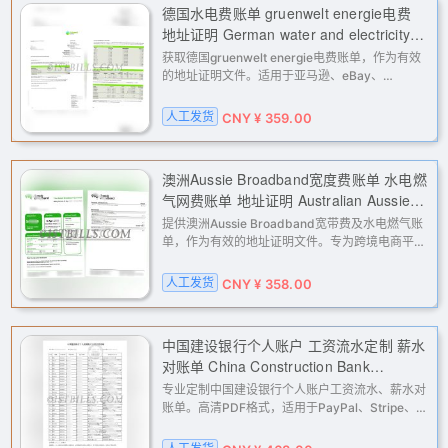
德国水电费账单 gruenwelt energie电费
地址证明 German water and electricity
bills (gruenwelt energie electricity bill)
获取德国gruenwelt energie电费账单，作为有效
(proof of address)
的地址证明文件。适用于亚马逊、eBay、
PayPal、Stripe等平台的二审验证与地址核验，以
及Facebook、Google广告账户解封。我们提供高
人工发货
CNY ¥ 359.00
清PDF定制，助您轻松完成各类KYC认证
澳洲Aussie Broadband宽度费账单 水电燃
气网费账单 地址证明 Australian Aussie
Broadband internet bill, utility bills
提供澳洲Aussie Broadband宽带费及水电燃气账
(electricity, water, gas), and proof of
单，作为有效的地址证明文件。专为跨境电商平台
（如亚马逊、eBay）、支付网关（PayPal、
address.
Stripe）、广告账户（Facebook、Google）等场
人工发货
CNY ¥ 358.00
景的二审、KYC及地址验证而设计。高
中国建设银行个人账户 工资流水定制 薪水
对账单 China Construction Bank
Personal Account Salary Transaction
专业定制中国建设银行个人账户工资流水、薪水对
Statement (Customized)
账单。高清PDF格式，适用于PayPal、Stripe、
Wise等支付平台或交易所的KYC、地址核验与收
入证明，协助账户解限申诉。人工处理，保障信息