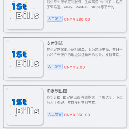
提供专业账单定制服务，生成高清PDF文件，适用
于亚马逊、eBay、PayPal、Stripe等平台的二审
验证、KYC与地址证明。我们帮助您解决跨境电
商、支付网关、广告账户及金融服务中遇到的地址
人工发货
CNY ¥ 280.00
核验难题，高效申诉解封。
支付测试
提供定制化地址证明账单，专为跨境电商、支付平
台和广告账户的地址验证与申诉设计。支持亚马
逊、PayPal、Stripe、Facebook等平台的二审或
KYC认证，高清PDF格式，快速交付，解决您的海
人工发货
CNY ¥ 2.00
外账户地址验证难题。
ID定制出图
身份证ID · ID定制出图 在线购买，价格透明，下单
后人工处理，支持多种支付方式。
人工发货
CNY ¥ 350.00