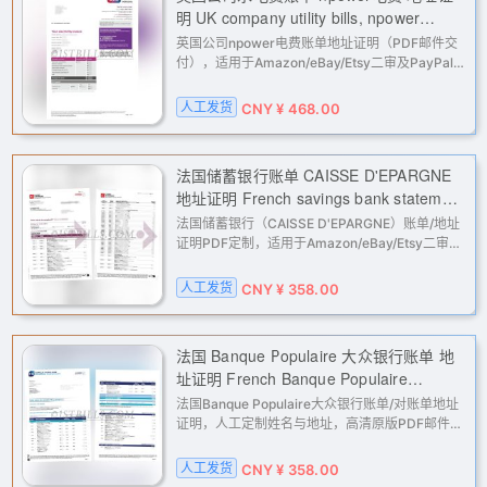
明 UK company utility bills, npower
electricity bills, proof of address.
英国公司npower电费账单地址证明（PDF邮件交
付），适用于Amazon/eBay/Etsy二审及PayPal、
Stripe、Wise等平台地址核验；下单填写姓名与英
文地址，人工定制处理。
人工发货
CNY ¥ 468.00
法国储蓄银行账单 CAISSE D'EPARGNE
地址证明 French savings bank statement
CAISSE D'EPARGNE Proof of address
法国储蓄银行（CAISSE D'EPARGNE）账单/地址
证明PDF定制，适用于Amazon/eBay/Etsy二审及
PayPal、Stripe、Wise等KYC核验；人工处理，
填写姓名与地址后邮件交付高清原版PDF。
人工发货
CNY ¥ 358.00
法国 Banque Populaire 大众银行账单 地
址证明 French Banque Populaire
(Popular Bank) statement, proof of
法国Banque Populaire大众银行账单/对账单地址
address
证明，人工定制姓名与地址，高清原版PDF邮件交
付。适用于Amazon、eBay等二审及
PayPal/Stripe/Wise等KYC与地址核验。
人工发货
CNY ¥ 358.00