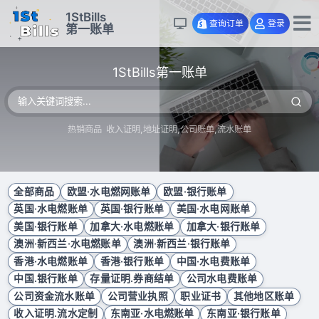
1StBills
查询订单
登录
第一账单
1StBills第一账单
热销商品
收入证明
地址证明
公司账单
流水账单
全部商品
欧盟·水电燃网账单
欧盟·银行账单
英国·水电燃账单
英国·银行账单
美国·水电网账单
美国·银行账单
加拿大·水电燃账单
加拿大·银行账单
澳洲·新西兰·水电燃账单
澳洲·新西兰·银行账单
香港·水电燃账单
香港·银行账单
中国·水电费账单
中国.银行账单
存量证明.券商结单
公司水电费账单
公司资金流水账单
公司营业执照
职业证书
其他地区账单
收入证明.流水定制
东南亚·水电燃账单
东南亚·银行账单