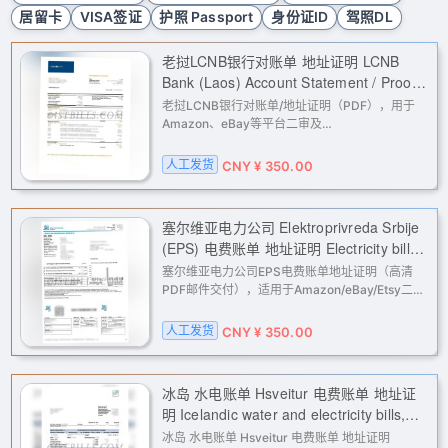
居留卡
VISA签证
护照 Passport
身份证ID
驾照DL
老挝LCNB银行对账单 地址证明 LCNB
Bank (Laos) Account Statement / Proof
of Address
老挝LCNB银行对账单/地址证明（PDF），用于
Amazon、eBay等平台二审及
PayPal/Stripe/Wise等支付工具KYC与地址核验；
按姓名与英文地址定制，人工处理后邮件交付高清
人工发货
CNY ¥ 350.00
原版PDF。
塞尔维亚电力公司 Elektroprivreda Srbije
(EPS) 电费账单 地址证明 Electricity bill
from Serbian power company
塞尔维亚电力公司EPS电费账单地址证明（高清
Elektroprivreda Srbije (EPS) - Proof of
PDF邮件交付），适用于Amazon/eBay/Etsy二
审、PayPal/Stripe/Wise等收款平台及广告账户地
address
址核验；下单填写姓名与地址英文/拼音，人工处
人工发货
CNY ¥ 350.00
理。
冰岛 水电账单 Hsveitur 电费账单 地址证
明 Icelandic water and electricity bills,
Hsveitur electricity bill, proof of address
冰岛 水电账单 Hsveitur 电费账单 地址证明