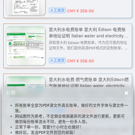
Facebook广告账户等平台的二审验证、KYC认证
及地址核验。高清原版格式，专为跨境电商、支付
人工发货
CNY ¥ 359.00
网关、金融服务等场景设计，解决账
意大利水电费账单 意大利 Edison 电费账
单地址证明 Italian water and electricity
bills; proof of address for electricity bills
获取意大利 Edison 电费账单，作为您可靠的地址
in Edison, Italy.
证明文件。我们提供高清PDF格式的定制账单，专
为满足亚马逊、eBay、PayPal、Stripe等平台的
二审或KYC地址验证需求而设计，助您轻松完成账
人工发货
CNY ¥ 358.00
户验证与申诉。
意大利水电费·燃气费账单 意大利Edison燃
气账单地址证明 Italian water, electricity,
×
and gas bills; proof of address for gas
公告
提供意大利水电费、燃气费账单（如Edison）等地
bills in Edison, Italy.
址证明文件定制服务。高清PDF格式，专为跨境电
商（亚马逊、eBay）、支付平台（PayPal、
所有账单全部为PDF源文件真实账单，做好的文件字体与源文件一
Stripe）、广告账户（Facebook、Google）等场
人工发货
CNY ¥ 358.00
致。
景的二审、KYC及地址验证而设计，解
网站图作为参考，不定期会根据最新的源文件进行更新，更新可
做到每份账单流水不同，避免一份多人用。
正常下单一份，需要1个小时左右做好！
西班牙公户银行对账单 Revolut Bank 公司
做好后，发送PDF文件到您的邮箱！