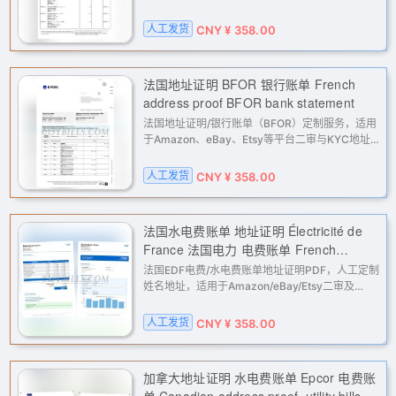
审及PayPal、Stripe、Wise等KYC与地址核验；
按姓名地址定制，高清PDF邮件交付。
人工发货
CNY ¥ 358.00
法国地址证明 BFOR 银行账单 French
address proof BFOR bank statement
法国地址证明/银行账单（BFOR）定制服务，适用
于Amazon、eBay、Etsy等平台二审与KYC地址
核验；按您提供姓名与地址生成高清PDF邮件交
付，人工处理更贴合验证需求。
人工发货
CNY ¥ 358.00
法国水电费账单 地址证明 Électricité de
France 法国电力 电费账单 French
electricity and water bills, proof of
法国EDF电费/水电费账单地址证明PDF，人工定制
address, EDF (Electricité de France)
姓名地址，适用于Amazon/eBay/Etsy二审及
PayPal、Stripe等收款平台地址核验；高清原版邮
electricity bills
件交付，资料匹配更顺畅。
人工发货
CNY ¥ 358.00
加拿大地址证明 水电费账单 Epcor 电费账
单 Canadian address proof, utility bills