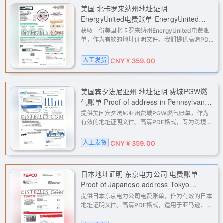
美国 北卡罗来纳州地址证明
EnergyUnited电费账单 EnergyUnited
electricity bill from North Carolina, USA
获取一份美国北卡罗来纳州EnergyUnited电费账
单，作为有效的地址证明文件。我们提供高清PDF
格式的定制账单，适用于亚马逊、PayPal、Stripe
等平台的二审验证、KYC认证及账户解封申诉，解
人工发货
CNY ¥ 359.00
决您在跨境电商、支付网关和金
美国宾夕法尼亚州 地址证明 费城PGW燃
气账单 Proof of address in Pennsylvania,
USA Philadelphia PGW gas bill
提供美国宾夕法尼亚州费城PGW燃气账单，作为
有效的地址证明文件。高清PDF格式，专为跨境电
商平台（如亚马逊、eBay）二审、支付网关
（PayPal、Stripe）及各类金融服务KYC地址验证
人工发货
CNY ¥ 359.00
而设计，解决账户验证与申诉难题。
日本地址证明 东京电力公司 电费账单
Proof of Japanese address Tokyo
Electric Power Company electricity bill
提供日本东京电力公司电费账单，作为有效的日本
地址证明文件。高清PDF格式，适用于亚马逊、
eBay、PayPal、Stripe等平台的二审或地址验
证，以及Facebook、Google广告账户解封申诉，