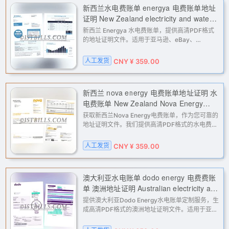
新西兰水电费账单 energya 电费账单地址
证明 New Zealand electricity and water
bill (Energya electricity bill) - address
新西兰 Energya 水电费账单，提供高清PDF格式
proof
的地址证明文件。适用于亚马逊、eBay、
PayPal、Stripe等平台的二审验证、KYC认证和账
户解封。专业定制，快速交付，解决您海外业务中
人工发货
CNY ¥ 359.00
的地址验证难题。
新西兰 nova energy 电费账单地址证明 水
电费账单 New Zealand Nova Energy
electricity bill address proof (utility bill)
获取新西兰Nova Energy电费账单，作为您可靠的
地址证明文件。我们提供高清PDF格式的水电费账
单，专为满足Amazon、eBay、PayPal、Stripe
等平台的二审或KYC地址验证需求而定制。适用于
人工发货
CNY ¥ 359.00
多种场景，包括账户解封、支付网
澳大利亚水电账单 dodo energy 电费费账
单 澳洲地址证明 Australian electricity and
water bill (Dodo Energy electricity bill),
提供澳大利亚Dodo Energy水电账单定制服务，生
Australian address proof.
成高清PDF格式的澳洲地址证明文件。适用于亚马
逊、eBay、PayPal、Stripe等平台的二审验证、
KYC认证及地址核验，解决各类账户因地址问题导