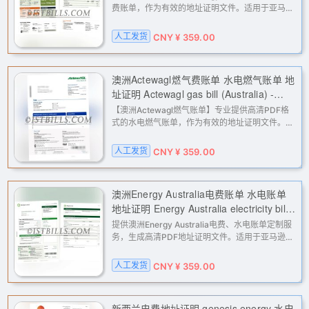
address proof, Jacana Energy electricity
费账单，作为有效的地址证明文件。适用于亚马
逊、eBay、PayPal、Stripe等平台的二审验证、
bill
KYC认证及账户解封，解决各类海外服务地址核验
人工发货
CNY ¥ 359.00
问题。高清PDF格式，人工定制，
澳洲Actewagl燃气费账单 水电燃气账单 地
址证明 Actewagl gas bill (Australia) -
Utility bill (electricity, water, gas) - Proof
【澳洲Actewagl燃气账单】专业提供高清PDF格
of address
式的水电燃气账单，作为有效的地址证明文件。适
用于亚马逊、eBay、PayPal、Stripe等平台的二
审验证、KYC认证及账户解封申诉。根据您提供的
人工发货
CNY ¥ 359.00
姓名和地址信息定制，人工处理，
澳洲Energy Australia电费账单 水电账单
地址证明 Energy Australia electricity bill,
water bill, and proof of address (in
提供澳洲Energy Australia电费、水电账单定制服
Australia)
务，生成高清PDF地址证明文件。适用于亚马逊、
eBay、PayPal、Stripe等平台的二审验证、KYC
认证及地址核验，解决各类账户因地址问题导致的
人工发货
CNY ¥ 359.00
限制，专业高效。
新西兰电费地址证明 genesis energy 水电