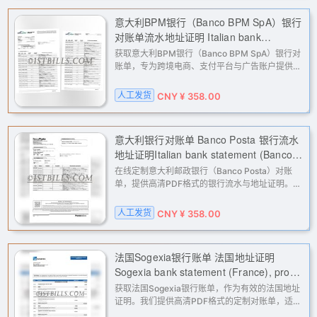
意大利BPM银行（Banco BPM SpA）银行
对账单流水地址证明 Italian bank
statement BPM bank (Banco BPM SpA)
获取意大利BPM银行（Banco BPM SpA）银行对
bank statement address proof
账单，专为跨境电商、支付平台与广告账户提供地
址证明与流水验证。我们提供高清PDF格式的定制
化银行流水，适用于亚马逊、PayPal、Stripe、
人工发货
CNY ¥ 358.00
Facebook等平台的二审、KYC认证与
意大利银行对账单 Banco Posta 银行流水
地址证明Italian bank statement (Banco
Posta) - proof of bank address
在线定制意大利邮政银行（Banco Posta）对账
单，提供高清PDF格式的银行流水与地址证明。适
用于亚马逊、eBay、PayPal、Stripe等平台的二
审验证、KYC认证及地址证明，解决各类账户验证
人工发货
CNY ¥ 358.00
与申诉难题。
法国Sogexia银行账单 法国地址证明
Sogexia bank statement (France), proof
of French address
获取法国Sogexia银行账单，作为有效的法国地址
证明。我们提供高清PDF格式的定制对账单，适用
于亚马逊、eBay、PayPal、Stripe等平台的二审