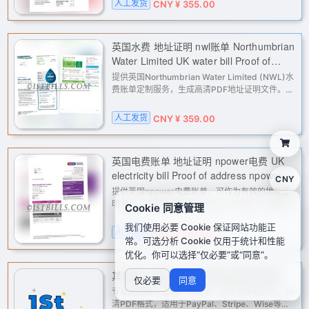
人工发货
CNY ¥ 355.00
专业解决各类KYC与地址认证需求。
英国水费 地址证明 nwl账单 Northumbrian
Water Limited UK water bill Proof of
address NWL bill
提供英国Northumbrian Water Limited (NWL)水
费账单定制服务，生成高清PDF地址证明文件。适
用于亚马逊、eBay、PayPal、Stripe等平台的二
审或KYC地址验证，辅助您快速解决账户申诉、解
人工发货
CNY ¥ 359.00
封等问题。
英国电费账单 地址证明 npower电费 UK
electricity bill Proof of address npower
CNY
electricity bill
提供英国npower电费账单，可作为有效的地址证
明文件。适用于亚马逊、eBay、PayPal、Stripe
Cookie 同意管理
等平台的二审或地址验证，以及Facebook、
我们使用必要 Cookie 保证网站功能正
Google广告账户解封。高清PDF格式，人工定
人工发货
CNY ¥ 359.00
常。可选分析 Cookie 仅用于统计和性能
制，快速交付，解决各类跨境业务中的地址
优化。你可以选择“仅必要”或“同意”。
其他 收入证明 工资单 银行流水等 定制
仅必要
同意
专业定制收入证明、工资单、银行流水等文件，高
清PDF格式，适用于PayPal、Stripe、Wise等支