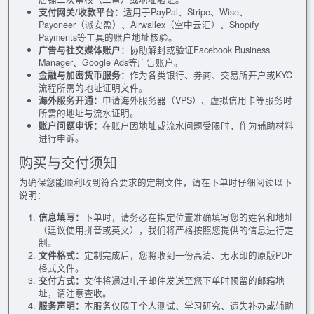
支付网关/收款平台：
适用于PayPal、Stripe、Wise、
Payoneer（派安盈）、Airwallex（空中云汇）、Shopify
Payments等工具的账户地址核验。
广告与社交媒体账户：
协助解封或验证Facebook Business
Manager、Google Ads等广告账户。
金融与加密货币服务：
作为各类银行、券商、交易所开户或KYC
流程所需的地址证明文件。
海外服务开通：
申请海外服务器（VPS）、虚拟信用卡等服务时
所需的地址与流水证明。
账户问题申诉：
在账户因地址或流水问题受限时，作为辅助材料
进行申诉。
购买与交付须知
为确保您能顺利收到符合要求的定制文件，请在下单时仔细阅读以下
说明：
信息填写：
下单时，请务必在指定位置准确填写您的姓名和地址
（建议使用拼音或英文），我们将严格按照您提供的信息进行定
制。
文件格式：
定制完成后，您将收到一份高清、无水印的原版PDF
格式文件。
交付方式：
文件将通过电子邮件发送至您下单时预留的邮箱地
址，请注意查收。
服务声明：
本服务仅限于个人测试、学习研究、遗失补办或辅助