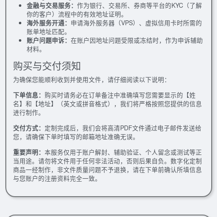
金融与交易服务：
作为银行、交易所、券商等平台的KYC（了解
你的客户）流程中的有效地址证明。
海外服务开通：
申请海外服务器（VPS）、虚拟信用卡时所需的
账单地址匹配。
账户问题申诉：
在账户因地址问题受限或冻结时，作为申诉辅助
材料。
购买与交付须知
为确保您能顺利收到并使用文件，请仔细阅读以下说明：
下单信息：
购买时请务必在订单备注中准确填写您需要显示的【姓
名】和【地址】（英文或拼音格式），我们将严格按照您提供的信息
进行制作。
交付方式：
定制完成后，我们会将高清PDF文件通过电子邮件发送给
您，请确保下单时填写的邮箱地址准确无误。
重要声明：
本服务仅用于账户解封、辅助验证、个人留念或测试等正
当用途。请勿将文件用于任何非法活动，否则后果自负。数字化定制
商品一经制作，非文件质量问题不予退换，请在下单前确认所填信息
与您账户的注册资料完全一致。