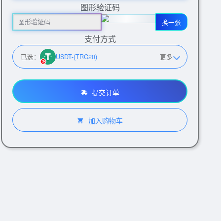
图形验证码
换一张
支付方式
已选：
USDT-(TRC20)
更多
提交订单
加入购物车