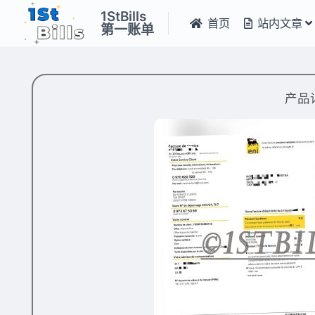
1StBills
首页
站内文章
第一账单
产品