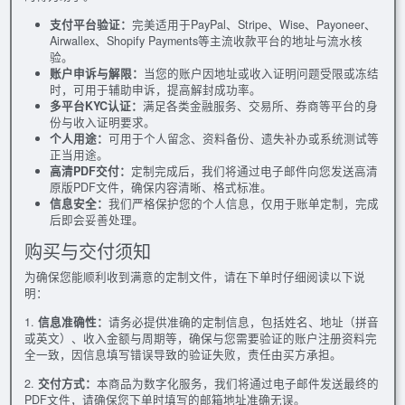
支付平台验证：
完美适用于PayPal、Stripe、Wise、Payoneer、
Airwallex、Shopify Payments等主流收款平台的地址与流水核
验。
账户申诉与解限：
当您的账户因地址或收入证明问题受限或冻结
时，可用于辅助申诉，提高解封成功率。
多平台KYC认证：
满足各类金融服务、交易所、券商等平台的身
份与收入证明要求。
个人用途：
可用于个人留念、资料备份、遗失补办或系统测试等
正当用途。
高清PDF交付：
定制完成后，我们将通过电子邮件向您发送高清
原版PDF文件，确保内容清晰、格式标准。
信息安全：
我们严格保护您的个人信息，仅用于账单定制，完成
后即会妥善处理。
购买与交付须知
为确保您能顺利收到满意的定制文件，请在下单时仔细阅读以下说
明：
1.
信息准确性：
请务必提供准确的定制信息，包括姓名、地址（拼音
或英文）、收入金额与周期等，确保与您需要验证的账户注册资料完
全一致，因信息填写错误导致的验证失败，责任由买方承担。
2.
交付方式：
本商品为数字化服务，我们将通过电子邮件发送最终的
PDF文件，请确保您下单时填写的邮箱地址准确无误。