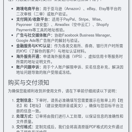
跨境电商平台：
用于亚马逊（Amazon）、eBay、Etsy等平台的
二次审核（二审）或账户验证。
支付网关/收款平台：
适用于PayPal、Stripe、Wise、
Payoneer（派安盈）、Airwallex（空中云汇）、Shopify
Payments等工具的地址核验。
广告与社交媒体账户：
协助Facebook Business Manager、
Google Ads等广告账户的解封与验证。
金融服务与KYC认证：
作为各类交易所、券商、银行开户时所需
的KYC（了解你的客户）与地址认证材料。
海外服务开通：
申请海外服务器（VPS）、虚拟信用卡等服务时
所需的地址证明文件。
账户问题申诉：
用于个人账户解限申诉、实名信息补充，解决因
地址问题导致的账户受限或冻结。
购买与交付须知
为确保您能顺利收到并使用文件，请在下单前仔细阅读以下说明：
定制信息：
下单时，请务必准确填写您需要展示在账单上的【姓
名】和【地址】（建议使用拼音或英文），确保与您目标平台注
册的信息一致。
处理方式：
订单将由我们进行人工处理，以保证信息的准确性和
文件质量。
交付格式：
定制完成后，我们会将高清原版PDF格式的文件通过
电子邮件发送给您。