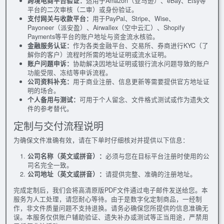
跨境电商平台验证：
适用于Amazon（亚马逊）、eBay、Etsy等
平台的二次审核（二审）或身份验证。
支付网关与收款平台：
用于PayPal、Stripe、Wise、
Payoneer（派安盈）、Airwallex（空中云汇）、Shopify
Payments等平台的账户地址与资金流水核验。
金融服务认证：
作为各类金融平台、交易所、券商进行KYC（了
解你的客户）流程时所需的地址证明或流水证明。
账户问题申诉：
协助解决因地址证明或银行流水问题导致的账户
功能受限、冻结等申诉流程。
公司资料补充：
用于商业注册、信息更新等需要提供官方地址证
明的场合。
个人备用与测试：
可用于个人留念、文件格式测试或作为遗失文
件的参考替代。
定制与交付流程说明
为确保文件准确有效，请在下单时仔细核对并提供以下信息：
公司名称（英文或拼音）：
必须与您在目标平台注册时使用的公
司名完全一致。
公司地址（英文或拼音）：
请提供完整、准确的注册地址。
完成定制后，我们会将高清原版PDF文件通过电子邮件发送给您。本
服务为人工处理，请您耐心等待。由于是数字化定制商品，一经制
作，非文件质量问题不支持退换。请务必确保您所提供的信息准确无
误。本服务仅供账户辅助验证、遗失补办或测试等正当用途，严禁用