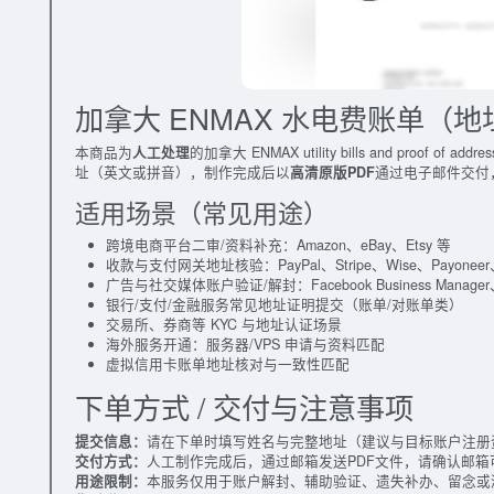
加拿大 ENMAX 水电费账单（
本商品为
人工处理
的加拿大 ENMAX utility bills and pr
址（英文或拼音），制作完成后以
高清原版PDF
通过电子邮件交付
适用场景（常见用途）
跨境电商平台二审/资料补充：Amazon、eBay、Etsy 等
收款与支付网关地址核验：PayPal、Stripe、Wise、Payoneer、Airw
广告与社交媒体账户验证/解封：Facebook Business Manager、G
银行/支付/金融服务常见地址证明提交（账单/对账单类）
交易所、券商等 KYC 与地址认证场景
海外服务开通：服务器/VPS 申请与资料匹配
虚拟信用卡账单地址核对与一致性匹配
下单方式 / 交付与注意事项
提交信息：
请在下单时填写姓名与完整地址（建议与目标账户注册
交付方式：
人工制作完成后，通过邮箱发送PDF文件，请确认邮箱
用途限制：
本服务仅用于账户解封、辅助验证、遗失补办、留念或