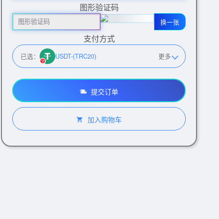
图形验证码
换一张
支付方式
已选：
USDT-(TRC20)
更多
提交订单
加入购物车