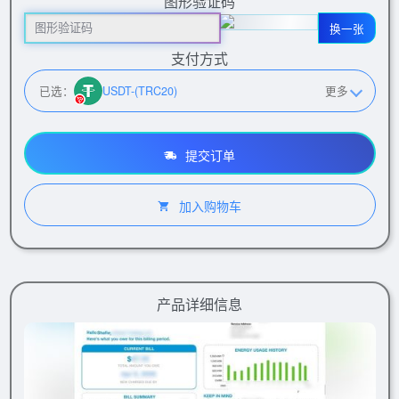
图形验证码
换一张
支付方式
已选：
USDT-(TRC20)
更多
提交订单
加入购物车
产品详细信息