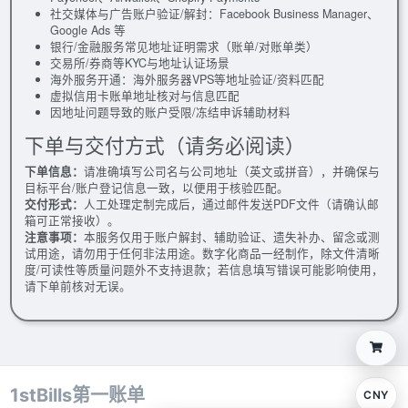
社交媒体与广告账户验证/解封：Facebook Business Manager、
Google Ads 等
银行/金融服务常见地址证明需求（账单/对账单类）
交易所/券商等KYC与地址认证场景
海外服务开通：海外服务器VPS等地址验证/资料匹配
虚拟信用卡账单地址核对与信息匹配
因地址问题导致的账户受限/冻结申诉辅助材料
下单与交付方式（请务必阅读）
下单信息：
请准确填写公司名与公司地址（英文或拼音），并确保与
目标平台/账户登记信息一致，以便用于核验匹配。
交付形式：
人工处理定制完成后，通过邮件发送PDF文件（请确认邮
箱可正常接收）。
注意事项：
本服务仅用于账户解封、辅助验证、遗失补办、留念或测
试用途，请勿用于任何非法用途。数字化商品一经制作，除文件清晰
度/可读性等质量问题外不支持退款；若信息填写错误可能影响使用，
请下单前核对无误。
1stBills第一账单
CNY