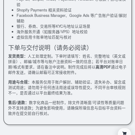
验
Shopify Payments 相关资料验证
Facebook Business Manager、Google Ads 等广告账户验证/解封
辅助
银行、券商、交易所等KYC与地址认证场景
海外服务开通（如服务器/VPS）地址校验
虚拟信用卡账单地址匹配与核对
下单与交付说明（请务必阅读）
发货类型：
人工处理定制。下单时请填写：姓名、完整地址（英文或
拼音）、邮编/城市等与账户注册资料一致的信息；若平台对账单日
期/格式有要求，请在备注中说明。制作完成后将以
高清PDF
通过电子
邮件发送，请确认邮箱可正常接收附件。
用途与合规：
本服务仅用于账户解封、辅助验证、遗失补办、留念或
测试用途；请勿用于任何违法用途或误导性提交。不同平台审核规则
不一，是否通过以平台最终结果为准。
售后/退款：
数字化商品一经制作，除文件清晰度/可读性等质量问题
外不支持退款；为避免影响使用，请确保所填信息与目标平台资料一
致并在提交前自行核对。