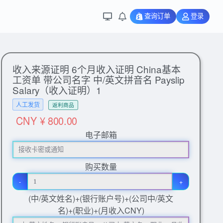
查询订单
登录
收入来源证明 6个月收入证明 China基本
工资单 带公司名字 中/英文拼音名 Payslip
Salary（收入证明）1
人工发货
返利商品
CNY ¥ 800.00
电子邮箱
购买数量
-
+
(中/英文姓名)+(银行账户号)+(公司中/英文
名)+(职业)+(月收入CNY)