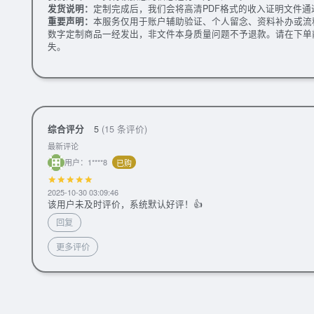
发货说明：
定制完成后，我们会将高清PDF格式的收入证明文件
重要声明：
本服务仅用于账户辅助验证、个人留念、资料补办或流
数字定制商品一经发出，非文件本身质量问题不予退款。请在下单
失。
综合评分
5
(15 条评价)
最新评论
用户：1****8
已购
2025-10-30 03:09:46
该用户未及时评价，系统默认好评！👍
回复
更多评价