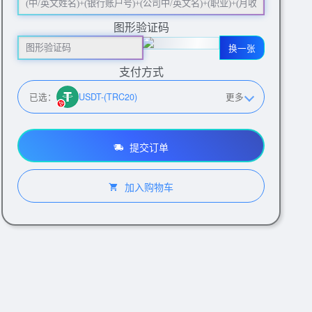
图形验证码
换一张
支付方式
已选：
USDT-(TRC20)
更多
提交订单
加入购物车