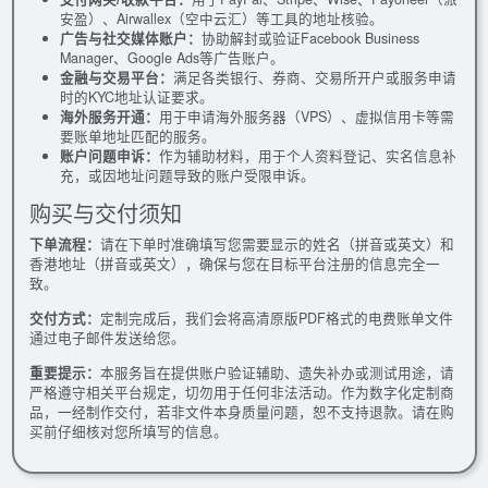
安盈）、Airwallex（空中云汇）等工具的地址核验。
广告与社交媒体账户：
协助解封或验证Facebook Business
Manager、Google Ads等广告账户。
金融与交易平台：
满足各类银行、券商、交易所开户或服务申请
时的KYC地址认证要求。
海外服务开通：
用于申请海外服务器（VPS）、虚拟信用卡等需
要账单地址匹配的服务。
账户问题申诉：
作为辅助材料，用于个人资料登记、实名信息补
充，或因地址问题导致的账户受限申诉。
购买与交付须知
下单流程：
请在下单时准确填写您需要显示的姓名（拼音或英文）和
香港地址（拼音或英文），确保与您在目标平台注册的信息完全一
致。
交付方式：
定制完成后，我们会将高清原版PDF格式的电费账单文件
通过电子邮件发送给您。
重要提示：
本服务旨在提供账户验证辅助、遗失补办或测试用途，请
严格遵守相关平台规定，切勿用于任何非法活动。作为数字化定制商
品，一经制作交付，若非文件本身质量问题，恕不支持退款。请在购
买前仔细核对您所填写的信息。