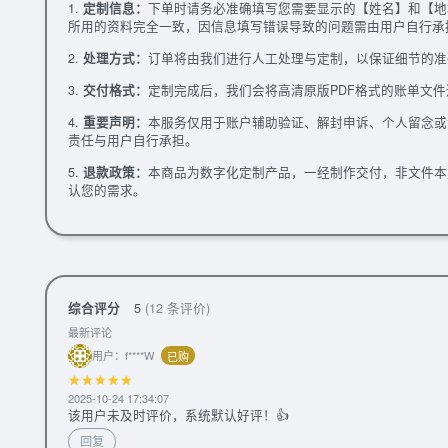
1.
定制信息：
下单时请务必准确填写您需要显示的【姓名】和【地
所用的资料完全一致，因信息填写错误导致的问题需由用户自行承
2.
处理方式：
订单将由我们进行人工处理与定制，以保证细节的准
3.
交付格式：
定制完成后，我们会将高清原版PDF格式的账单文
4.
重要声明：
本服务仅用于账户辅助验证、解封申诉、个人留念或
责任与用户自行承担。
5.
退款政策：
本商品为数字化定制产品，一经制作交付，非文件本
认您的需求。
综合评分
5
(12 条评价)
最新评论
用户：f****W
已购
2025-10-24 17:34:07
该用户未及时评价，系统默认好评！👍
回复