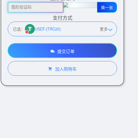
换一张
支付方式
已选：
USDT-(TRC20)
更多
提交订单
加入购物车