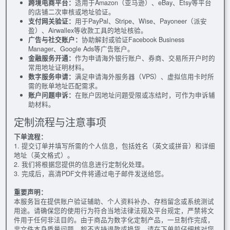
跨境电商平台：
适用于Amazon（亚马逊）、eBay、Etsy等平台
的店铺二次审核或地址验证。
支付网关验证：
用于PayPal、Stripe、Wise、Payoneer（派安
盈）、Airwallex等收款工具的地址核验。
广告与社交账户：
协助解封或验证Facebook Business
Manager、Google Ads等广告账户。
金融服务开通：
作为申请海外银行账户、券商、交易所开户时的
常用地址证明材料。
数字服务申请：
满足申请海外服务器（VPS）、虚拟信用卡时所
需的账单地址匹配需求。
账户问题申诉：
在账户因地址问题受限或冻结时，可作为申诉辅
助材料。
定制流程与注意事项
下单流程：
1. 提交订单并填写所需的个人信息，包括姓名（英文或拼音）和详细
地址（英文格式）。
2. 我们将根据您提供的信息进行定制化处理。
3. 完成后，高清PDF文件将通过电子邮件发送给您。
重要声明：
本服务旨在提供账户验证辅助、个人资料补办、存档留念或系统测试
用途。请确保您的使用行为符合当地法律法规及平台规定，严禁将文
件用于任何非法目的。由于商品为数字化定制产品，一旦制作完成，
非文件本身质量问题，恕不支持退款或换货。请在下单前仔细核对您