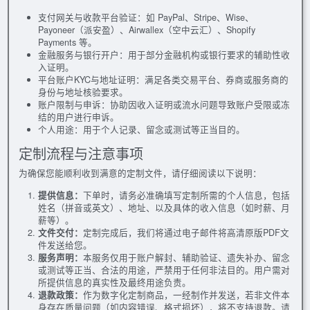
支付网关与收款平台验证：如 PayPal、Stripe、Wise、
Payoneer（派安盈）、Airwallex（空中云汇）、Shopify
Payments 等。
金融服务与银行开户：用于部分金融机构或银行要求的辅助性收
入证明。
平台账户KYC与地址证明：满足各类交易平台、券商或服务商的
身份与地址核验要求。
账户限制与申诉：协助因收入证明或流水问题导致账户受限或冻
结的用户进行申诉。
个人用途：用于个人记录、留念或测试等正当目的。
定制流程与注意事项
为确保您能顺利收到满意的定制文件，请仔细阅读以下说明：
提供信息：
下单时，请务必准确填写定制所需的个人信息，包括
姓名（拼音或英文）、地址、以及具体的收入信息（如时薪、月
薪等）。
文件交付：
定制完成后，我们将通过电子邮件将高清原版PDF文
件发送给您。
服务声明：
本服务仅用于账户解封、辅助验证、遗失补办、留念
或测试等正当、合法的用途，严禁用于任何非法目的。用户需对
所提供信息的真实性及最终用途负责。
退款政策：
作为数字化定制商品，一经制作并发送，若非文件本
身存在质量问题（如内容错误、格式损坏），将不支持退款。请