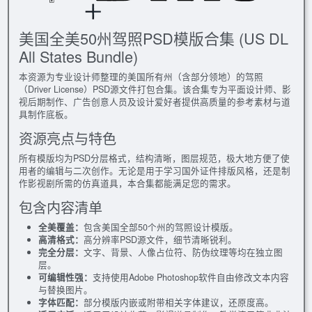
美国全美50州驾照PSD模版合集 (US DL
All States Bundle)
本资源为专业设计师整理的美国所有州（含部分领地）的驾照
（Driver License）PSD源文件打包合集。该合集专为平面设计师、影
视后期制作、广告创意人员及设计爱好者提供高质量的参考素材与道
具制作底板。
资源亮点与特色
所有模版均为PSD分层格式，结构清晰，图层规范，极大地方便了使
用者的编辑与二次创作。无论是用于学习国外证件排版风格，还是制
作影视剧所需的仿真道具，本合集都能满足您的需求。
包含内容清单
全美覆盖：
包含美国全部50个州的驾照设计模版。
高清格式：
高分辨率PSD源文件，细节清晰锐利。
完全分层：
文字、背景、人像占位符、防伪纹理等均在独立图
层。
可编辑性强：
支持使用Adobe Photoshop软件自由修改文本内容
与替换图片。
字体匹配：
部分模版内嵌或附带相关字体建议，还原度高。