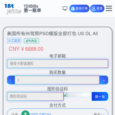
1StBills
查询订单
登录
第一账单
美国所有州驾照PSD模版全部打包 US DL All
人工发货
返利商品
CNY ¥ 6888.00
电子邮箱
购买数量
-
+
图形验证码
换一张
支付方式
已选：
USDT-(TRC20)
更多