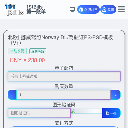
1StBills
查询订单
登录
第一账单
北欧| 挪威驾照Norway DL/驾驶证PS/PSD模板
（V1）
自动发货
返利商品
CNY ¥ 238.00
电子邮箱
购买数量
-
+
图形验证码
换一张
支付方式