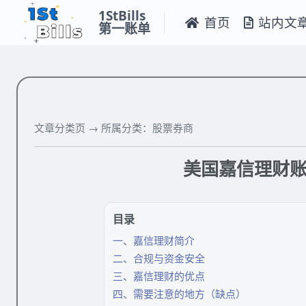
1StBills
首页
站内文
第一账单
文章分类页
→
所属分类：股票券商
美国嘉信理财账户
目录
一、嘉信理财简介
二、合规与资金安全
三、嘉信理财的优点
四、需要注意的地方（缺点）