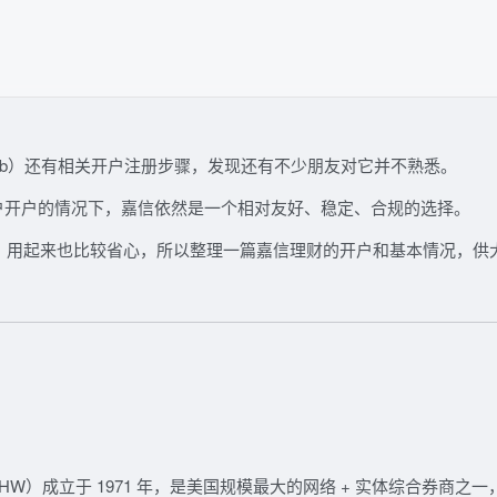
hwab）还有相关开户注册步骤，
发现
还有不少朋友对它并不熟悉。
户开户的情况下，嘉信依然是一个
相对友好、稳定、合规
的选择。
 入金，用起来也比较省心，所以整理一篇嘉信理财的开户和基本情况，供
SCHW）成立于
1971 年
，是美国规模最大的网络 + 实体综合券商之一