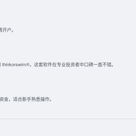
申请开户。
用
thinkorswim®
，这套软件在专业投资者中口碑一直不错。
拟资金
，适合新手熟悉操作。